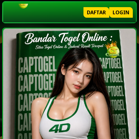
DAFTAR
LOGIN